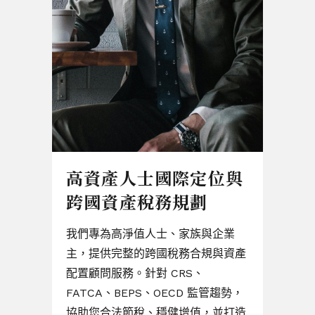
定位與
法律、會計與企業設立
財
劃
無論是台灣創業公司或外商進入台灣
專
市場，我們提供完整的法律與會計顧
與
族與企業
問服務，協助您穩健展業、合法經
效
合規與資產
營。
中
、
服
 監管趨勢，
公司登記與異動流程顧問
務
值，並打造