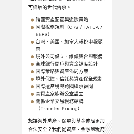
商業法律諮詢（商務契約、股權
架構）
策略
台灣會計與記帳報稅服務
ATCA /
公司財報製作與稅務申報
員工薪資、勞健保處理
報稅申報顧
公司清算與解散流程輔導
與合規報備
董監事變更、股東會運作設計
調度設計
台灣協會、基金會、分公司設立
方案
產保全規劃
瞭解更多
承顧問
立
構
金佈局更加
金融到稅務